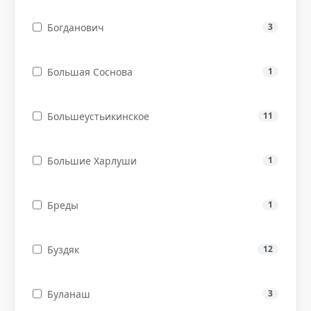
Богданович
3
Большая Соснова
1
Большеустьикинское
11
Большие Харлуши
1
Бреды
1
Буздяк
12
Буланаш
3