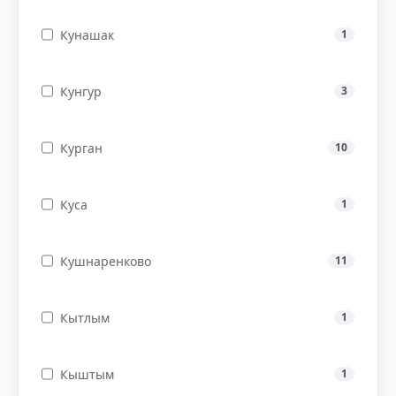
Кунашак
1
Кунгур
3
Курган
10
Куса
1
Кушнаренково
11
Кытлым
1
Кыштым
1