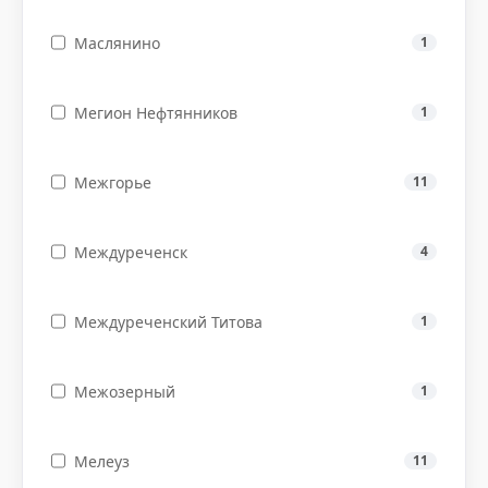
Маслянино
1
Мегион Нефтянников
1
Межгорье
11
Междуреченск
4
Междуреченский Титова
1
Межозерный
1
Мелеуз
11