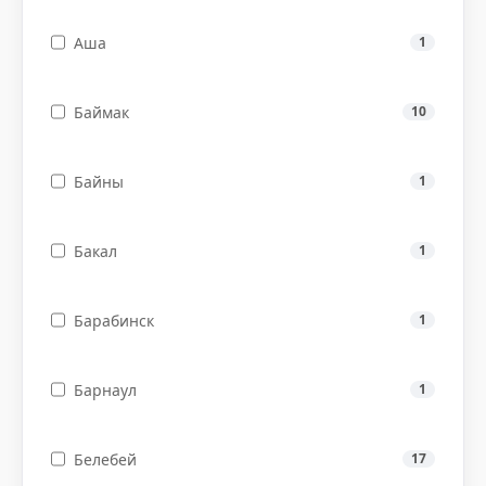
Аша
1
Баймак
10
Байны
1
Бакал
1
Барабинск
1
Барнаул
1
Белебей
17