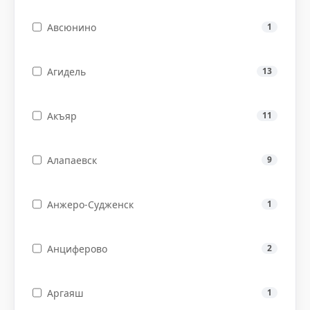
Авсюнино
1
Агидель
13
Акъяр
11
Алапаевск
9
Анжеро-Судженск
1
Анциферово
2
Аргаяш
1