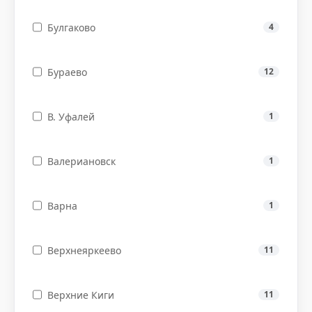
Булгаково
4
Бураево
12
В. Уфалей
1
Валериановск
1
Варна
1
Верхнеяркеево
11
Верхние Киги
11