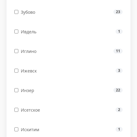
Зубово
23
Ивдель
1
Иглино
11
Ижевск
3
Инзер
22
Исетское
2
Искитим
1